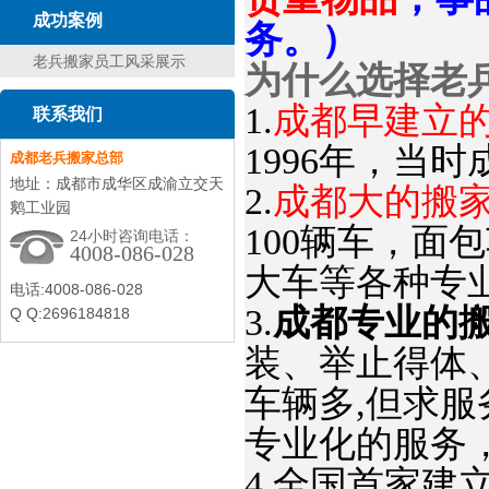
成功案例
务。）
老兵搬家员工风采展示
为什么选择老
1.
成都早建立
联系我们
1996年，当
成都老兵搬家总部
地址：成都市成华区成渝立交天
2.
成都大的搬
鹅工业园
100辆车，面
24小时咨询电话：
4008-086-028
大车等各种专
电话:4008-086-028
3.
成都专业的
Q Q:2696184818
装、举止得体
车辆多,但求服
专业化的服务
4.全国首家建