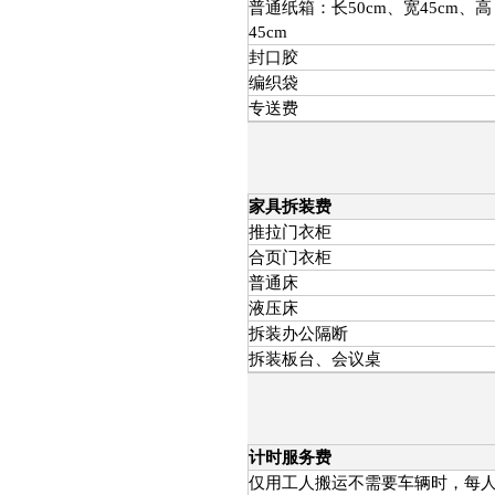
普通纸箱：长50cm、宽45cm、高
45cm
封口胶
编织袋
专送费
家具拆装费
推拉门衣柜
合页门衣柜
普通床
液压床
拆装办公隔断
拆装板台、会议桌
计时服务费
仅用工人搬运不需要车辆时，每人